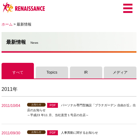
ホーム
>
最新情報
最新情報
News
すべて
Topics
IR
メディア
2011年
お知らせ
2011/10/04
PDF
パーソナル専門型施設「プラナガーデン 自由が丘」出
店のお知らせ
～平成23 年11 月、当社直営１号店の出店～
お知らせ
2011/09/30
PDF
人事異動に関するお知らせ