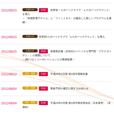
お知らせ
2011/09/15
PDF
世界初！スポーツクラブで「ｅスポーツグラウンド」
を導入
～「体感型電子ゲーム」と「フィットネス」が融合した新しいプログラムを展
開～
お知らせ
2011/09/15
世界初!スポーツクラブで「eスポーツグラウンド」を導入
お知らせ
2011/08/25
PDF
新業態店舗（女性向けパーソナル専門型「プラナガー
デン」）の展開について
～(株)つなぐコーポレーションとの業務提携～
決算・業績
2011/08/12
PDF
平成24年3月期 第1四半期報告書
決算・業績
2011/08/04
PDF
業績予想の修正に関するお知らせ
決算・業績
2011/08/04
PDF
平成24年3月期 第1四半期決算短信〔日本基準〕（非
連結）