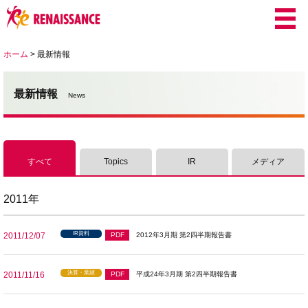
ホーム
>
最新情報
最新情報
News
すべて
Topics
IR
メディア
2011年
IR資料
2011/12/07
PDF
2012年3月期 第2四半期報告書
決算・業績
2011/11/16
PDF
平成24年3月期 第2四半期報告書