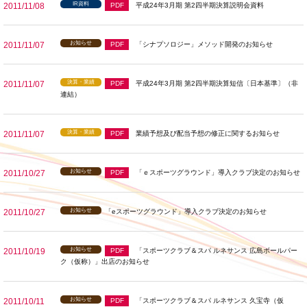
IR資料
2011/11/08
PDF
平成24年3月期 第2四半期決算説明会資料
お知らせ
2011/11/07
PDF
「シナプソロジー」メソッド開発のお知らせ
決算・業績
2011/11/07
PDF
平成24年3月期 第2四半期決算短信〔日本基準〕（非
連結）
決算・業績
2011/11/07
PDF
業績予想及び配当予想の修正に関するお知らせ
お知らせ
2011/10/27
PDF
「ｅスポーツグラウンド」導入クラブ決定のお知らせ
お知らせ
2011/10/27
「eスポーツグラウンド」導入クラブ決定のお知らせ
お知らせ
2011/10/19
PDF
「スポーツクラブ＆スパ ルネサンス 広島ボールパー
ク（仮称）」出店のお知らせ
お知らせ
2011/10/11
PDF
「スポーツクラブ＆スパ ルネサンス 久宝寺（仮