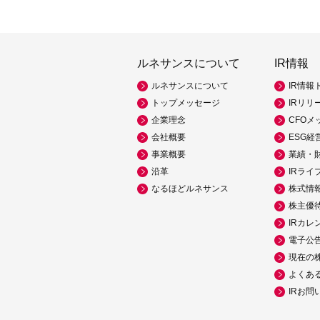
ルネサンスについて
IR情報
ルネサンスについて
IR情報
トップメッセージ
IRリリ
企業理念
CFOメ
会社概要
ESG経
事業概要
業績・
沿革
IRライ
なるほどルネサンス
株式情
株主優
IRカレ
電子公
現在の
よくあ
IRお問