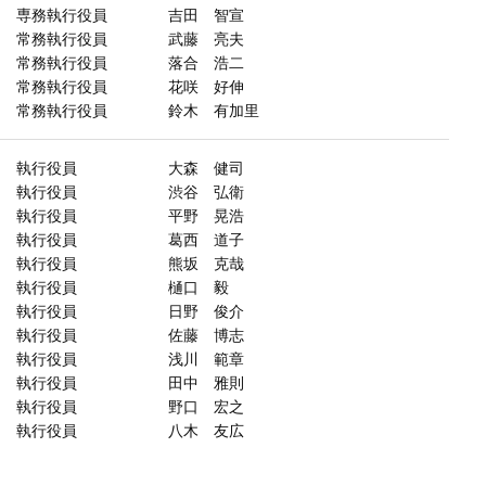
専務執行役員
吉田 智宣
常務執行役員
武藤 亮夫
常務執行役員
落合 浩二
常務執行役員
花咲 好伸
常務執行役員
鈴木 有加里
執行役員
大森 健司
執行役員
渋谷 弘衛
執行役員
平野 晃浩
執行役員
葛西 道子
執行役員
熊坂 克哉
執行役員
樋口 毅
執行役員
日野 俊介
執行役員
佐藤 博志
執行役員
浅川 範章
執行役員
田中 雅則
執行役員
野口 宏之
執行役員
八木 友広