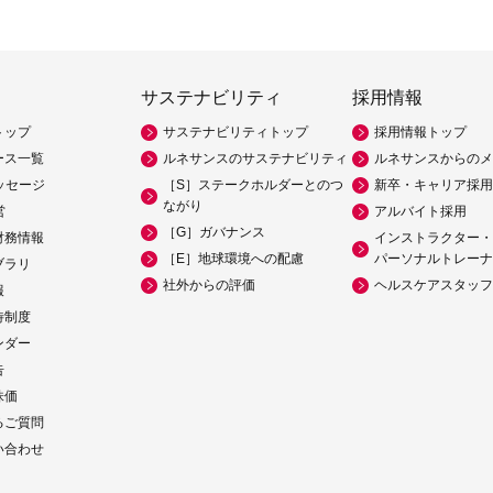
サステナビリティ
採用情報
トップ
サステナビリティトップ
採用情報トップ
ース一覧
ルネサンスのサステナビリティ
ルネサンスからのメ
ッセージ
［S］ステークホルダーとのつ
新卒・キャリア採用
ながり
営
アルバイト採用
［G］ガバナンス
財務情報
インストラクター・
［E］地球環境への配慮
パーソナルトレーナ
ブラリ
社外からの評価
ヘルスケアスタッフ
報
待制度
ンダー
告
株価
るご質問
い合わせ