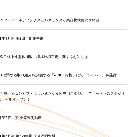
ＯＭＰＯホールディングスとルネサンスが業務提携契約を締結
21年3月期 第2四半期報告書
PX日経中小型株指数」構成銘柄選定に関するお知らせ
BTに関する取り組みを評価する「PRIDE指標」にて「シルバー」を受賞
静と動』をコンセプトにした新たな女性専用スタジオ「フィットネススタジオ
ューアルオープン！
期 第2四半期 決算説明動画
21年3月期 第2四半期 決算説明資料