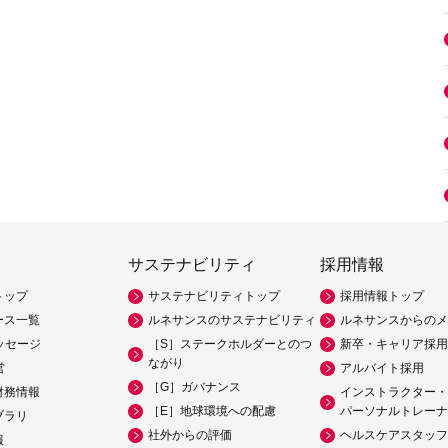
サステナビリティ
採用情報
トップ
サステナビリティトップ
採用情報トップ
ース一覧
ルネサンスのサステナビリティ
ルネサンスからのメ
ッセージ
［S］ステークホルダーとのつ
新卒・キャリア採用
ながり
営
アルバイト採用
［G］ガバナンス
財務情報
インストラクター・
［E］地球環境への配慮
パーソナルトレーナ
ブラリ
社外からの評価
ヘルスケアスタッフ
報