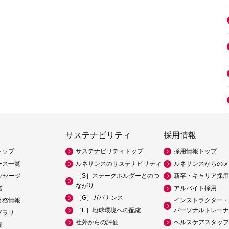
サステナビリティ
採用情報
トップ
サステナビリティトップ
採用情報トップ
ース一覧
ルネサンスのサステナビリティ
ルネサンスからのメ
ッセージ
［S］ステークホルダーとのつ
新卒・キャリア採用
ながり
営
アルバイト採用
［G］ガバナンス
財務情報
インストラクター・
［E］地球環境への配慮
パーソナルトレーナ
ブラリ
社外からの評価
ヘルスケアスタッフ
報