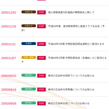
お知らせ
2005/12/02
PDF
個人情報保護方針逸脱の事態発生に関して
お知らせ
2005/11/18
PDF
平成19年春、新潟県長岡市に新規クラブを出店（予
定）
IR資料
2005/11/11
PDF
平成18年3月期 中間決算説明会資料がご覧頂けます
決算・業績
2005/11/07
PDF
平成18年3月期 中間決算短信（非連結）がご覧頂けま
す
適時開示
2005/09/20
PDF
株式の立会外分売終了についてのお知らせ
適時開示
2005/09/16
PDF
株式の立会外分売実施についてのお知らせ
適時開示
2005/09/09
PDF
株式の立会外分売についてのお知らせ