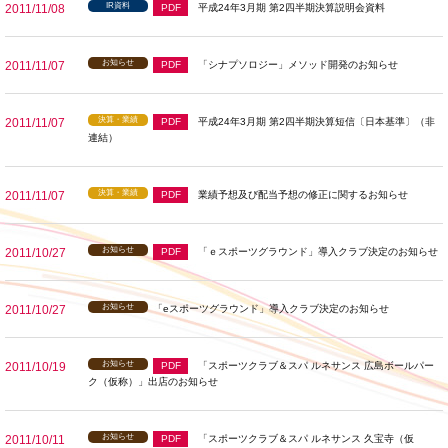
IR資料
2011/11/08
PDF
平成24年3月期 第2四半期決算説明会資料
お知らせ
2011/11/07
PDF
「シナプソロジー」メソッド開発のお知らせ
決算・業績
2011/11/07
PDF
平成24年3月期 第2四半期決算短信〔日本基準〕（非
連結）
決算・業績
2011/11/07
PDF
業績予想及び配当予想の修正に関するお知らせ
お知らせ
2011/10/27
PDF
「ｅスポーツグラウンド」導入クラブ決定のお知らせ
お知らせ
2011/10/27
「eスポーツグラウンド」導入クラブ決定のお知らせ
お知らせ
2011/10/19
PDF
「スポーツクラブ＆スパ ルネサンス 広島ボールパー
ク（仮称）」出店のお知らせ
お知らせ
2011/10/11
PDF
「スポーツクラブ＆スパ ルネサンス 久宝寺（仮