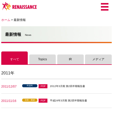
ホーム
>
最新情報
最新情報
News
すべて
Topics
IR
メディア
2011年
IR資料
2011/12/07
PDF
2012年3月期 第2四半期報告書
決算・業績
2011/11/16
PDF
平成24年3月期 第2四半期報告書