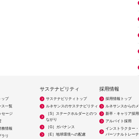
サステナビリティ
採用情報
トップ
サステナビリティトップ
採用情報トップ
ース一覧
ルネサンスのサステナビリティ
ルネサンスからのメ
ッセージ
［S］ステークホルダーとのつ
新卒・キャリア採用
ながり
営
アルバイト採用
［G］ガバナンス
財務情報
インストラクター・
［E］地球環境への配慮
パーソナルトレーナ
ブラリ