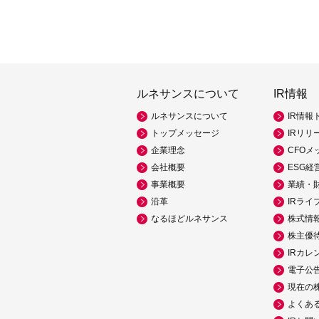
ルネサンスについて
IR情報
ルネサンスについて
IR情報
トップメッセージ
IRリリ
企業理念
CFOメ
会社概要
ESG経
事業概要
業績・
沿革
IRライ
なるほどルネサンス
株式情
株主優
IRカレ
電子公
現在の
よくあ