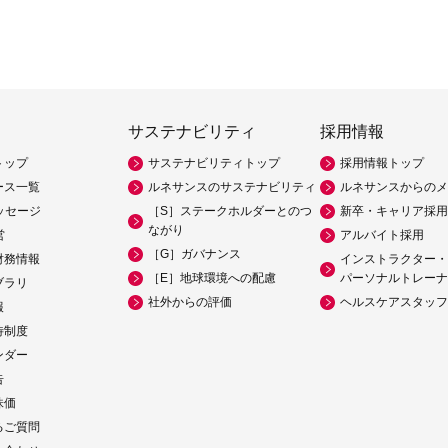
サステナビリティ
採用情報
トップ
サステナビリティトップ
採用情報トップ
ース一覧
ルネサンスのサステナビリティ
ルネサンスからのメ
ッセージ
［S］ステークホルダーとのつ
新卒・キャリア採用
ながり
営
アルバイト採用
［G］ガバナンス
財務情報
インストラクター・
［E］地球環境への配慮
パーソナルトレーナ
ブラリ
社外からの評価
ヘルスケアスタッフ
報
待制度
ンダー
告
株価
るご質問