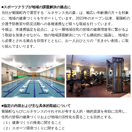
■スポーツクラブが地域の課題解決の拠点に
当社が菊陽町内で運営する「ルネサンス光の森」は、幅広い年齢層の方々を対象
に、地域の健康づくりをサポートしています。2023年のオープン以来、菊陽町の
介護予防教室や防災活動への各種連携など様々な取組を行っています。
今後は、本連携協定を起点に、より一層地域住民の皆様の健康増進等に繋がるよ
う取組を加速させながら、他の地域課題解決についても継続的に協議し、地域か
ら必要とされる拠点を目指すとともに、お一人おひとりの『生きがい創造』に取
り組んでまいります。
■協定の内容および主な具体的取組について
菊陽町ならびにルネサンスのそれぞれが有する人的・物的資源を有効に活用し、
住民の皆様の健康づくりおよび地域の活性化を図ることを目的とする。
（１）健康づくりの推進に関すること
（２）スポーツ環境づくりに関すること