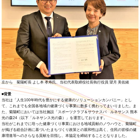
左から 菊陽町長 よし本 孝寿氏、当社代表取締役社長執行役員 望月 美佐緒
■背景
当社は「人生100年時代を豊かにする健康のソリューションカンパニー」とし
て、これまでも全国各地域の健康づくり事業に数多く携わってまいりました。ま
た、菊陽町においては当社施設「スポーツクラブ＆サウナスパ ルネサンス 熊本
光の森24（以下「ルネサンス光の森）」を運営しております。
当社がこれまでに培った健康づくり事業における地域貢献のノウハウと、菊陽町
が掲げる総合計画に基づいたまちづくり政策との親和性は高く、住民の皆様の健
康増進等へのさらなる貢献を目指し、本協定を締結することとなりました。