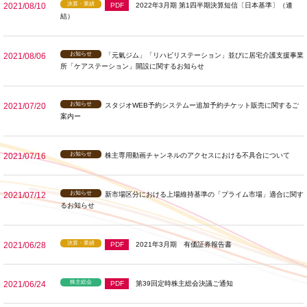
決算・業績
2021/08/10
PDF
2022年3月期 第1四半期決算短信〔日本基準〕（連
結）
お知らせ
2021/08/06
「元氣ジム」「リハビリステーション」並びに居宅介護支援事業
所「ケアステーション」開設に関するお知らせ
お知らせ
2021/07/20
スタジオWEB予約システムー追加予約チケット販売に関するご
案内ー
お知らせ
2021/07/16
株主専用動画チャンネルのアクセスにおける不具合について
お知らせ
2021/07/12
新市場区分における上場維持基準の「プライム市場」適合に関す
るお知らせ
決算・業績
2021/06/28
PDF
2021年3月期 有価証券報告書
株主総会
2021/06/24
PDF
第39回定時株主総会決議ご通知