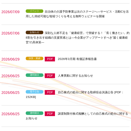
イベント
2026/07/09
自治体の介護予防事業は次のステージへ—サービス・活動Cを活
用した持続可能な地域づくりを考える無料ウェビナーを開催
お知らせ
2026/07/06
深刻な人材不足を「健康経営」で突破する！「長く働きたい」約
8割を引き出す組織の支援実感とは―今企業がアップデートすべき“届く健康経
営”の具体策―
決算・業績
2026/06/29
PDF
2026年3月期 有価証券報告書
適時開示
2026/06/25
PDF
人事異動に関するお知らせ
電子公告
2026/06/25
PDF
自己株式の処分に関する取締役会決議公告 [PDF：
152KB]
適時開示
2026/06/25
PDF
譲渡制限付株式報酬としての自己株式の処分に関する
お知らせ