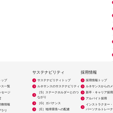
サステナビリティ
採用情報
トップ
サステナビリティトップ
採用情報トップ
ース一覧
ルネサンスのサステナビリティ
ルネサンスからのメ
ッセージ
［S］ステークホルダーとのつ
新卒・キャリア採用
ながり
営
アルバイト採用
［G］ガバナンス
財務情報
インストラクター・
［E］地球環境への配慮
パーソナルトレーナ
ブラリ