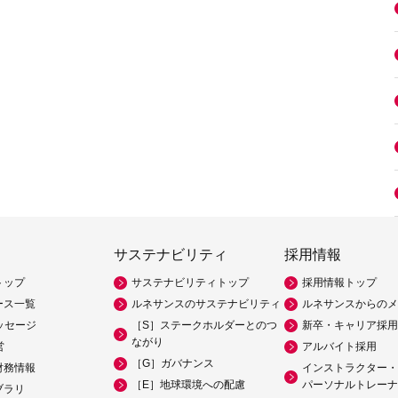
サステナビリティ
採用情報
トップ
サステナビリティトップ
採用情報トップ
ース一覧
ルネサンスのサステナビリティ
ルネサンスからのメ
ッセージ
［S］ステークホルダーとのつ
新卒・キャリア採用
ながり
営
アルバイト採用
［G］ガバナンス
財務情報
インストラクター・
［E］地球環境への配慮
パーソナルトレーナ
ブラリ