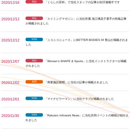
雑誌
2020/12/16
「くらしの百科」で当社スタッフの記事が好評連載中です
雑誌
2020/12/12
「スイミングマガジン」に当社所属 池江璃花子選手の特集記事
が掲載されました
WEB
2020/12/12
「ニコニコニュース」にBETTER BODIES HI 青山が掲載されま
した
雑誌
2020/12/07
「Woman's SHAPE & Sports」に当社インストラクターが掲載
されました
新聞
2020/12/02
「商業施設新聞」に当社の記事が掲載されました
WEB
2020/12/01
「マイナビウーマン」に当社クラブが掲載されました
WEB
2020/11/30
「Rakuten Infoseek News」に当社共同イベントの模様が紹介さ
れました