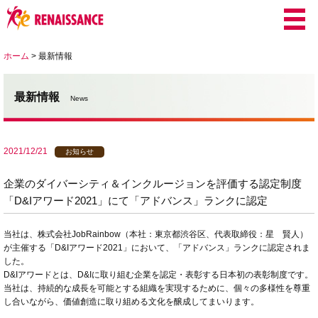
ホーム
>
最新情報
最新情報
News
2021/12/21
お知らせ
企業のダイバーシティ＆インクルージョンを評価する認定制度
「D&Iアワード2021」にて「アドバンス」ランクに認定
当社は、株式会社JobRainbow（本社：東京都渋谷区、代表取締役：星 賢人）
が主催する「D&Iアワード2021」において、「アドバンス」ランクに認定されま
した。
D&I
アワードとは、
D&I
に取り組む企業を認定・表彰する日本初の表彰制度です。
当社は、持続的な成長を可能とする組織を実現するために、個々の多様性を尊重
し合いながら、価値創造に取り組める文化を醸成してまいります。