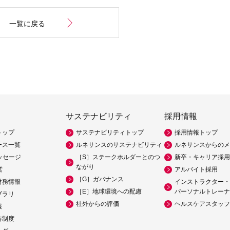
一覧に戻る
サステナビリティ
採用情報
トップ
サステナビリティトップ
採用情報トップ
ース一覧
ルネサンスのサステナビリティ
ルネサンスからのメ
ッセージ
［S］ステークホルダーとのつ
新卒・キャリア採用
ながり
営
アルバイト採用
［G］ガバナンス
財務情報
インストラクター・
［E］地球環境への配慮
パーソナルトレーナ
ブラリ
社外からの評価
ヘルスケアスタッフ
報
待制度