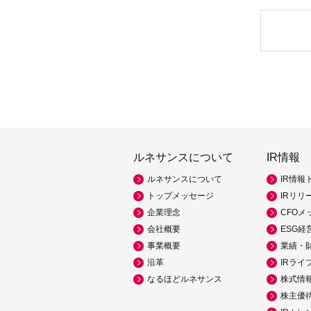
ルネサンスについて
IR情報
ルネサンスについて
IR情報
トップメッセージ
IRリリ
企業理念
CFOメ
会社概要
ESG経
事業概要
業績・
沿革
IRライ
なるほどルネサンス
株式情
株主優