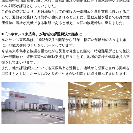
避難者や帰宅困難者の受け入れ、避難所生活や長期化に伴う健康維持や体調管理
への対応が課題となっていました。
この度の協定により、避難場所としての施設の一部開放と運動支援に協力するこ
とで、避難者の受け入れ態勢が強化されるとともに、運動支援を通じて心身の健
康保持に当社が貢献できる取組であると考え、今回の協定締結に至りました。
■「ルネサンス東広島」が地域の課題解決の拠点に
ルネサンス東広島は、1998年2月の開業から27年、幅広い年齢層の方々を対象
に、地域の健康づくりをサポートしています。
今後も東広島市と協議を重ねながら災害が発生した際の一時避難場所として施設
の一部開放や、避難者等への運動支援を行うことで、地域の皆様の健康維持の支
援をしてまいります。
また、他の課題解決についても東広島市と連携し、地域から必要とされる拠点を
目指すとともに、お一人おひとりの『生きがい創造』に取り組んでまいります。