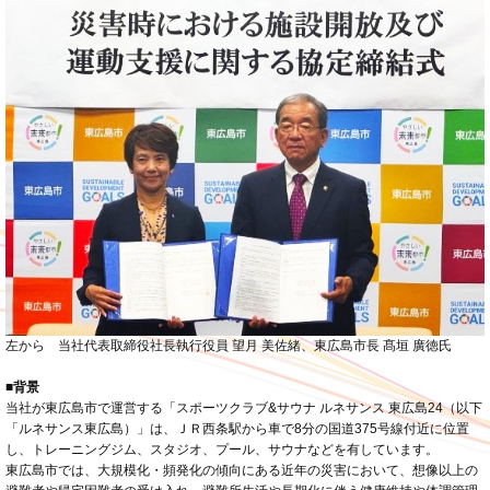
左から 当社代表取締役社長執行役員 望月 美佐緒、東広島市長 髙垣 廣徳氏
■背景
当社が東広島市で運営する「スポーツクラブ&サウナ ルネサンス 東広島24（以下
「ルネサンス東広島）」は、ＪＲ西条駅から車で8分の国道375号線付近に位置
し、トレーニングジム、スタジオ、プール、サウナなどを有しています。
東広島市では、大規模化・頻発化の傾向にある近年の災害において、想像以上の