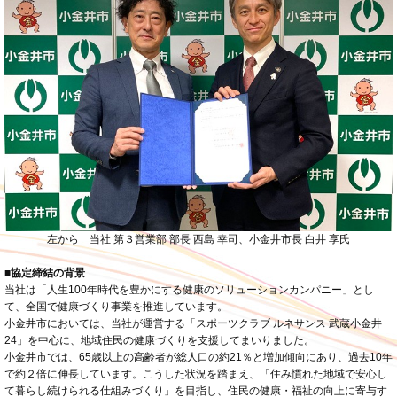
左から 当社 第３営業部 部長 西島 幸司、小金井市長 白井 享氏
■協定締結の背景
当社は「人生100年時代を豊かにする健康のソリューションカンパニー」とし
て、全国で健康づくり事業を推進しています。
小金井市においては、当社が運営する「スポーツクラブ ルネサンス 武蔵小金井
24」を中心に、地域住民の健康づくりを支援してまいりました。
小金井市では、65歳以上の高齢者が総人口の約21％と増加傾向にあり、過去10年
で約２倍に伸長しています。こうした状況を踏まえ、「住み慣れた地域で安心し
て暮らし続けられる仕組みづくり」を目指し、住民の健康・福祉の向上に寄与す