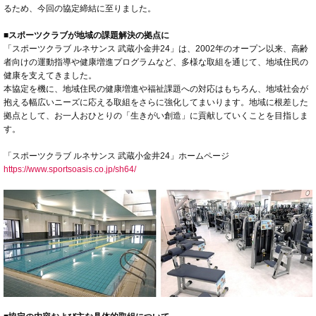
るため、今回の協定締結に至りました。
■スポーツクラブが地域の課題解決の拠点に
「スポーツクラブ ルネサンス 武蔵小金井24」は、2002年のオープン以来、高齢
者向けの運動指導や健康増進プログラムなど、多様な取組を通じて、地域住民の
健康を支えてきました。
本協定を機に、地域住民の健康増進や福祉課題への対応はもちろん、地域社会が
抱える幅広いニーズに応える取組をさらに強化してまいります。地域に根差した
拠点として、お一人おひとりの「生きがい創造」に貢献していくことを目指しま
す。
「スポーツクラブ ルネサンス 武蔵小金井24」ホームページ
https://www.sportsoasis.co.jp/sh64/