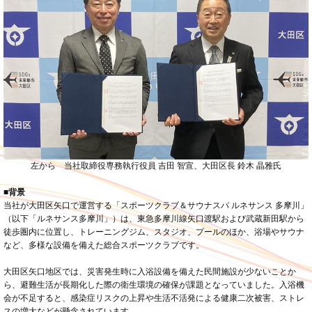
左から 当社取締役専務執行役員 吉田 智宣、大田区長 鈴木 晶雅氏
■背景
当社が大田区矢口で運営する「スポーツクラブ＆サウナスパ ルネサンス 多摩川」
（以下「ルネサンス多摩川」）は、東急多摩川線矢口渡駅および武蔵新田駅から
徒歩圏内に位置し、トレーニングジム、スタジオ、プールのほか、浴場やサウナ
など、多様な設備を備えた総合スポーツクラブです。
大田区矢口地区では、災害発生時に入浴設備を備えた民間施設が少ないことか
ら、避難生活が長期化した際の衛生環境の確保が課題となっていました。入浴機
会が不足すると、感染症リスクの上昇や生活不活発による健康二次被害、ストレ
スの増大などが懸念されています。