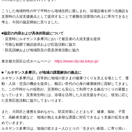
こうした地域特性の中で平時から地域住民に親しまれ、浴場設備を持つ当施設を
災害時の入浴支援拠点として提供することで避難生活環境の向上に寄与できると
考え、今回の協定締結に至りました。
■協定の内容および具体的取組について
・災害時にルネサンス多摩川において被災者の入浴支援を提供
・可能な範囲で施設提供および応急活動に協力
・防災訓練および地域防災の普及啓発活動に協力
東京都大田区公式ホームページ
https://www.city.ota.tokyo.jp/
■「ルネサンス多摩川」が地域の課題解決の拠点に
ルネサンス多摩川は、日常的に地域の皆さまの健康づくりを支える場として、運
動・入浴・交流の機会を提供し、幅広い世代の心身の健康維持に貢献してきまし
た。この平時からの役割が、災害時にも安心して利用できる拠点づくりの基盤と
なっています。災害発生時には、浴場を活用した入浴支援を中心に、状況に応じ
た災害応急活動に協力してまいります。
また、大田区と連携を深めながら、防災対策にとどまらず、健康、福祉、子育
て、高齢者支援など、地域が抱える多様な課題に対応できるよう支援の拡充を進
めていきます。
ルネサンス多摩川は、地域の皆さま一人ひとりの「生きがい創造」に寄り添い、