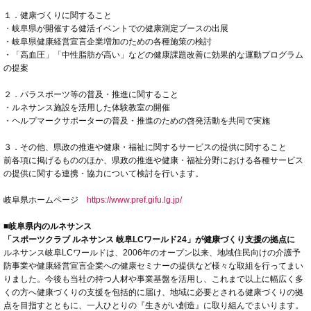
１．健康づくりに関すること
・岐阜県が開催する健活イベントでの健康測定ブースの出展
・岐阜県健康経営宣言企業増加のための各種施策の検討
・「高血圧」「中性脂肪が高い」などの健康課題改善に効果的な運動プログラム
の提案
２．パラスポーツ等の普及・推進に関すること
・ルネサンス施設を活用した体験教室の開催
・ヘルプマークサポーターの普及・推進のための啓発活動を共同で実施
３．その他、県政の推進や健康・福祉に関するサービスの提供に関すること
前各項に掲げるもののほか、県政の推進や健康・福祉分野における各種サービス
の提供に関する連携・協力について検討を行います。
岐阜県ホームページ
https://www.pref.gifu.lg.jp/
■岐阜県内のルネサンス
「スポーツクラブ ルネサンス 岐阜LCワールド24」が健康づくり支援の拠点に
ルネサンス岐阜LCワールドは、2006年のオープン以来、地域住民向けの介護予
防事業や健康経営宣言企業への健康セミナーの提供など様々な取組を行ってまい
りました。今後も当社の持つ人材や事業基盤を活用し、これまで以上に幅広く多
くの方へ健康づくりの支援を包括的に届け、地域に必要とされる健康づくりの拠
点を目指すとともに、一人ひとりの『生きがい創造』に取り組んでまいります。