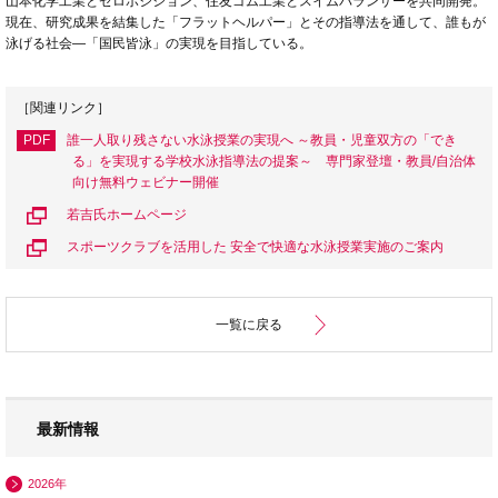
山本化学工業とゼロポジション、住友ゴム工業とスイムバランサーを共同開発。
現在、研究成果を結集した「フラットヘルパー」とその指導法を通して、誰もが
泳げる社会―「国民皆泳」の実現を目指している。
［関連リンク］
PDF
誰一人取り残さない水泳授業の実現へ ～教員・児童双方の「でき
る」を実現する学校水泳指導法の提案～ 専門家登壇・教員/自治体
向け無料ウェビナー開催
若吉氏ホームページ
スポーツクラブを活用した 安全で快適な水泳授業実施のご案内
一覧に戻る
最新情報
2026年