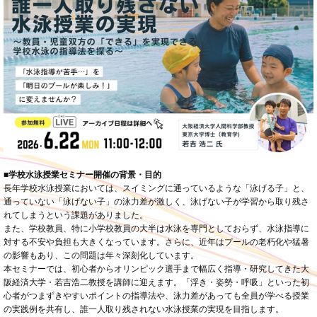
■学校水泳授業セミナー開催の背景・目的
長年学校水泳授業においては、スイミングに通っているような「泳げる子」と、
通っていない「泳げない子」の泳力差が激しく、泳げない子が学習から取り残さ
れてしまうという課題がありました。
また、学校教員、特に小学校教員の大半は水泳を専門としておらず、水泳指導に
対する不安や負担も大きくなっています。さらに、近年はプールの老朽化や猛暑
の影響もあり、この問題は年々深刻化しています。
本セミナーでは、初心者からオリンピック選手まで幅広く指導・研究してきた大
阪経済大学・若吉浩二教授を講師に迎えます。「浮き・姿勢・呼吸」といった初
心者がつまずきやすいポイントの指導法や、泳力差があっても全員が学べる授業
の実践例を共有し、誰一人取り残されない水泳授業の実現を目指します。