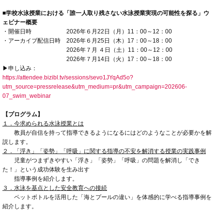
■学校水泳授業における「誰一人取り残さない水泳授業実現の可能性を探る」ウ
ェビナー概要
・開催日時 2026年６月22日（月）11：00～12：00
・アーカイブ配信日時 2026年６月25日（木）17：00～18：00
2026年７月 ４日（土）11：00～12：00
2026年７月14日（火）17：00～18：00
▶申し込み：
https://attendee.bizibl.tv/sessions/sevo1JYqAd5o?
utm_source=pressrelease&utm_medium=pr&utm_campaign=202606-
07_swim_webinar
【プログラム】
１．今求められる水泳授業とは
教員が自信を持って指導できるようになるにはどのようなことが必要かを解
説します。
２．「浮き」「姿勢」「呼吸」に関する指導の不安を解消する授業の実践事例
児童がつまずきやすい「浮き」「姿勢」「呼吸」の問題を解消し「でき
た！」という成功体験を生み出す
指導事例を紹介します。
３．水泳を基点とした安全教育への接続
ペットボトルを活用した「海とプールの違い」を体感的に学べる指導事例を
紹介します。