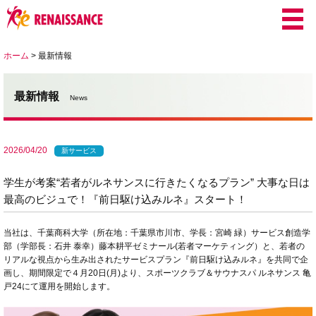
ホーム
>
最新情報
最新情報
News
2026/04/20
新サービス
学生が考案“若者がルネサンスに行きたくなるプラン” 大事な日は
最高のビジュで！『前日駆け込みルネ』スタート！
当社は、千葉商科大学（所在地：千葉県市川市、学長：宮崎 緑）サービス創造学
部（学部長：石井 泰幸）藤本耕平ゼミナール(若者マーケティング）と、若者の
リアルな視点から生み出されたサービスプラン『前日駆け込みルネ』を共同で企
画し、期間限定で４月20日(月)より、スポーツクラブ＆サウナスパ ルネサンス 亀
戸24にて運用を開始します。