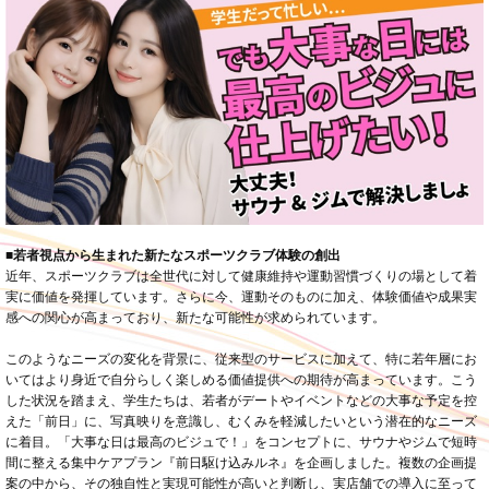
■若者視点から生まれた新たなスポーツクラブ体験の創出
近年、スポーツクラブは全世代に対して健康維持や運動習慣づくりの場として着
実に価値を発揮しています。さらに今、運動そのものに加え、体験価値や成果実
感への関心が高まっており、新たな可能性が求められています。
このようなニーズの変化を背景に、従来型のサービスに加えて、特に若年層にお
いてはより身近で自分らしく楽しめる価値提供への期待が高まっています。こう
した状況を踏まえ、学生たちは、若者がデートやイベントなどの大事な予定を控
えた「前日」に、写真映りを意識し、むくみを軽減したいという潜在的なニーズ
に着目。「大事な日は最高のビジュで！」をコンセプトに、サウナやジムで短時
間に整える集中ケアプラン『前日駆け込みルネ』を企画しました。複数の企画提
案の中から、その独自性と実現可能性が高いと判断し、実店舗での導入に至って