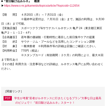
■『前日駆け込みルネ』 概要
▶
https://www.s-re.jp/kameido/topics/article/?topicsId=112654
【期 間】 ４月20日（月）～７月31日（金）
※最終申込受付は、７月31日（金）まで。施設の利用は、９月30
日（水）まで可能。
【実施店舗】 スポーツクラブ&サウナスパ ルネサンス 亀戸 24（東京都江東区
亀戸２－１－1 2－４F）
【企画趣旨】 若年層の価値観・行動特性に着目した前日集中ケアの提案
【目 的】 サウナ・ジム・プールなどを活用したコンディション調整
【対 象】 一般来館者 ※利用条件等の詳細は店舗にご確認ください。
【利用料金】 770円（税込）
※スタンプカード（有効期間：２ケ月）の利用により、最大８回
まで割引あり
【その他】利用方法・注意事項などの詳細は、ルネサンス亀戸にお問い合わせく
ださい。
［関連リンク］
PDF
学生が考案“若者がルネサンスに行きたくなるプラン”大事な日は最高
のビジュで！『前日駆け込みルネ』スタート！