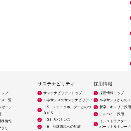
サステナビリティ
採用情報
トップ
サステナビリティトップ
採用情報トップ
ース一覧
ルネサンスのサステナビリティ
ルネサンスからのメ
ッセージ
［S］ステークホルダーとのつ
新卒・キャリア採用
ながり
営
アルバイト採用
［G］ガバナンス
財務情報
インストラクター・
［E］地球環境への配慮
パーソナルトレーナ
ブラリ