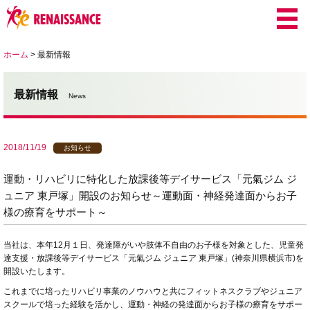
ホーム
>
最新情報
最新情報
News
2018/11/19
お知らせ
運動・リハビリに特化した放課後等デイサービス「元氣ジム ジ
ュニア 東戸塚」開設のお知らせ～運動面・神経発達面からお子
様の療育をサポート～
当社は、本年
12
月１日、発達障がいや肢体不自由のお子様を対象とした、児童発
達支援・放課後等デイサービス「元氣ジム ジュニア 東戸塚」
(
神奈川県横浜市
)
を
開設いたします。
これまでに培ったリハビリ事業のノウハウと共にフィットネスクラブやジュニア
スクールで培った経験を活かし、運動・神経の発達面からお子様の療育をサポー