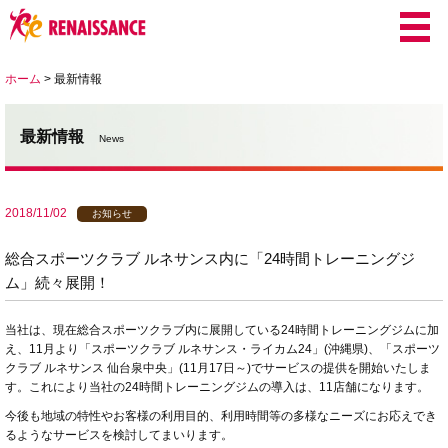
ホーム
>
最新情報
最新情報
News
2018/11/02
お知らせ
総合スポーツクラブ ルネサンス内に「24時間トレーニングジ
ム」続々展開！
当社は、現在総合スポーツクラブ内に展開している
24
時間トレーニングジムに加
え、11月より「スポーツクラブ ルネサンス・ライカム
24
」
(
沖縄県
)
、「スポーツ
クラブ ルネサンス 仙台泉中央」(11月17日～)でサービスの提供を開始いたしま
す。これにより当社の24時間トレーニングジムの導入は、11店舗になります。
今後も地域の特性やお客様の利用目的、利用時間等の多様なニーズにお応えでき
るようなサービスを検討してまいります。