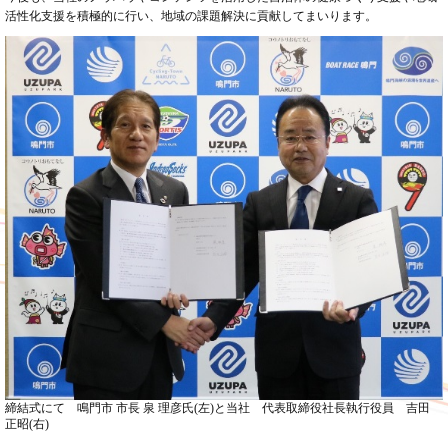
活性化支援を積極的に行い、地域の課題解決に貢献してまいります。
締結式にて 鳴門市 市長 泉 理彦氏
(
左
)
と
当社 代表取締役社長執行役員 吉田
正昭
(
右
)