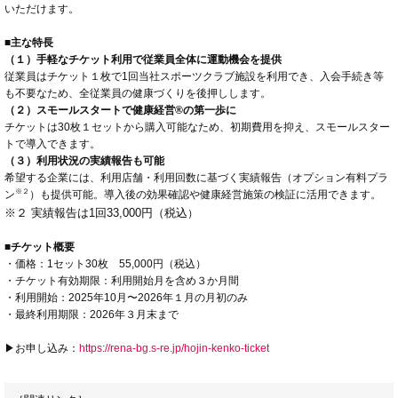
いただけます。
■主な特長
（１）手軽なチケット利用で従業員全体に運動機会を提供
従業員はチケット１枚で1回当社スポーツクラブ施設を利用でき、入会手続き等
も不要なため、全従業員の健康づくりを後押しします。
（２）スモールスタートで健康経営®の第一歩に
チケットは30枚１セットから購入可能なため、初期費用を抑え、スモールスター
トで導入できます。
（３）利用状況の実績報告も可能
希望する企業には、利用店舗・利用回数に基づく実績報告（オプション有料プラ
※２
ン
）も提供可能。導入後の効果確認や健康経営施策の検証に活用できます。
※２ 実績報告は1回33,000円（税込
）
■チケット概要
・価格：1セット30枚 55,000円（税込）
・チケット有効期限：利用開始月を含め３か月間
・利用開始：2025年10月〜2026年１月の月初のみ
・最終利用期限：2026年３月末まで
▶お申し込み：
https://rena-bg.s-re.jp/hojin-kenko-ticket