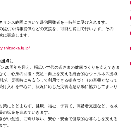
ネサンス静岡において帰宅困難者を一時的に受け入れます。
の提供や情報提供などの支援を、可能な範囲で行います。その
軟に実施します。
ty.shizuoka.lg.jp/
の拠点に
ープン20周年を迎え、幅広い世代の皆さまの健康づくりを支えてきま
なく、心身の回復・充足・向上を支える総合的なウェルネス拠点
割が、災害時にも安心して利用できる拠点づくりの基盤となって
受け入れを中心に、状況に応じた災害応急活動に協力してまいり
対策にとどまらず、健康、福祉、子育て、高齢者支援など、地域
援の拡充を進めていきます。
きがい創造」に寄り添い、安心・安全で健康的な暮らしを支える
ます。