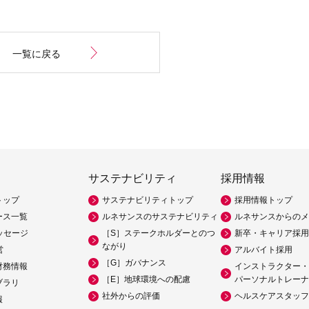
一覧に戻る
サステナビリティ
採用情報
トップ
サステナビリティトップ
採用情報トップ
ース一覧
ルネサンスのサステナビリティ
ルネサンスからのメ
ッセージ
［S］ステークホルダーとのつ
新卒・キャリア採用
ながり
営
アルバイト採用
［G］ガバナンス
財務情報
インストラクター・
［E］地球環境への配慮
パーソナルトレーナ
ブラリ
社外からの評価
ヘルスケアスタッフ
報