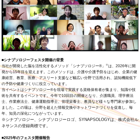
■シナプソロジーフェスタ開催の背景
※
当社が開発した脳を活性化するメソッド「シナプソロジー®」
は、2026年に開
発から15年目を迎えます。このメソッドは、介護や介護予防をはじめ、企業の健
康経営、教育、医療、アスリート支援など幅広い分野で活用され、認知機能低下
の予防や健康づくりに役立っています。
当イベントはシナプソロジー®を現場で実践する資格保有者が集まり、知識や技
術を共有するイベントです。今年で10回目の開催となり、介護職員、理学療法
士、作業療法士、健康運動指導士、管理栄養士、教員など様々な専門家が参加し
ました。この場は、分野を超えた情報交換やネットワークづくりを促進し、毎
年、知見の深化につながっています。
※シナプソロジー、シナプソロジーロゴ、SYNAPSOLOGYは、株式会社ル
ネサンスの登録商標です。
■2025年のフェスタ開催報告