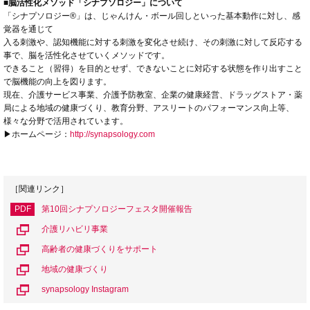
■
脳活性化メソッド「シナプソロジー」について
「シナプソロジー®」は、じゃんけん・ボール回しといった基本動作に対し、感
覚器を通じて
入る刺激や、認知機能に対する刺激を変化させ続け、その刺激に対して反応する
事で、脳を活性化させていくメソッドです。
できること（習得）を目的とせず、できないことに対応する状態を作り出すこと
で脳機能の向上を図ります。
現在、介護サービス事業、介護予防教室、企業の健康経営、ドラッグストア・薬
局による地域の健康づくり、教育分野、アスリートのパフォーマンス向上等、
様々な分野で活用されています。
▶ホームページ：
http://synapsology.com
［関連リンク］
PDF
第10回シナプソロジーフェスタ開催報告
介護リハビリ事業
高齢者の健康づくりをサポート
地域の健康づくり
synapsology Instagram