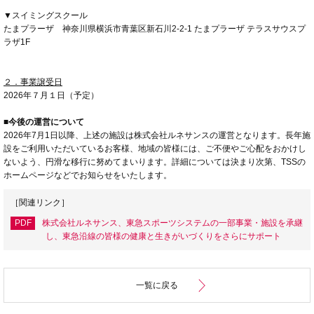
▼スイミングスクール
たまプラーザ 神奈川県横浜市青葉区新石川2-2-1 たまプラーザ テラスサウスプ
ラザ1F
２．事業譲受日
2026年７月１日（予定）
■今後の運営について
2026年7月1日以降、上述の施設は株式会社ルネサンスの運営となります。長年施
設をご利用いただいているお客様、地域の皆様には、ご不便やご心配をおかけし
ないよう、円滑な移行に努めてまいります。詳細については決まり次第、TSSの
ホームページなどでお知らせをいたします。
［関連リンク］
PDF
株式会社ルネサンス、東急スポーツシステムの一部事業・施設を承継
し、東急沿線の皆様の健康と生きがいづくりをさらにサポート
一覧に戻る