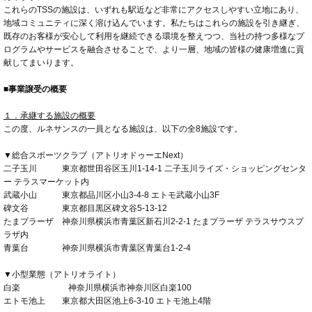
これらのTSSの施設は、いずれも駅近など非常にアクセスしやすい立地にあり、
地域コミュニティに深く溶け込んでいます。私たちはこれらの施設を引き継ぎ、
既存のお客様が安心して利用を継続できる環境を整えつつ、当社の持つ多様なプ
ログラムやサービスを融合させることで、より一層、地域の皆様の健康増進に貢
献してまいります。
■事業譲受の概要
１．承継する施設の概要
この度、ルネサンスの一員となる施設は、以下の全8施設です。
▼総合スポーツクラブ（アトリオドゥーエNext）
二子玉川 東京都世田谷区玉川1-14-1 二子玉川ライズ・ショッピングセンタ
ー テラスマーケット内
武蔵小山 東京都品川区小山3-4-8 エトモ武蔵小山3F
碑文谷 東京都目黒区碑文谷5-13-12
たまプラーザ 神奈川県横浜市青葉区新石川2-2-1 たまプラーザ テラスサウスプ
ラザ内
青葉台 神奈川県横浜市青葉区青葉台1-2-4
▼小型業態（アトリオライト）
白楽
神奈川県横浜市神奈川区白楽100
エトモ池上 東京都大田区池上6-3-10 エトモ池上4階