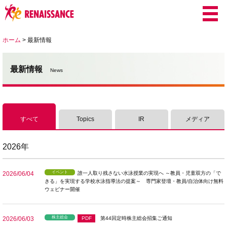
ホーム
>
最新情報
最新情報
News
すべて
Topics
IR
メディア
2026年
イベント
2026/06/04
誰一人取り残さない水泳授業の実現へ ～教員・児童双方の「で
きる」を実現する学校水泳指導法の提案～ 専門家登壇・教員/自治体向け無料
ウェビナー開催
株主総会
2026/06/03
PDF
第44回定時株主総会招集ご通知