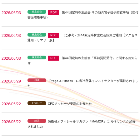
株主総会
2026/06/03
PDF
第44回定時株主総会 その他の電子提供措置事項（交付
書面省略事項）
株主総会
2026/06/03
PDF
（ご参考）第44回定時株主総会招集ご通知【アクセス
通知・サマリー版】
株主総会
2026/06/03
PDF
第44回定時株主総会「事前質問受付」に関するお知ら
せ
雑誌
2026/05/29
「Yoga & Fitness」に当社所属インストラクターが掲載されまし
た
お知らせ
2026/05/22
CFOメッセージ更新のお知らせ
雑誌
2026/05/22
防衛省オフィシャルマガジン「MAMOR」に ルネサンスが紹介
されました