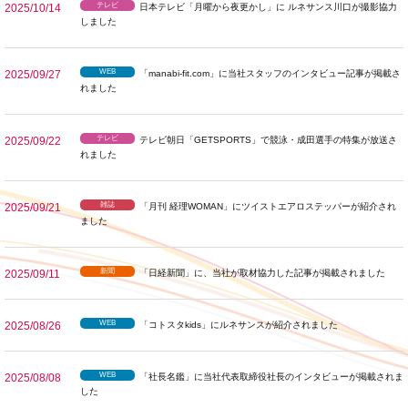
テレビ
2025/10/14
日本テレビ「月曜から夜更かし」に ルネサンス川口が撮影協力
しました
WEB
2025/09/27
「manabi-fit.com」に当社スタッフのインタビュー記事が掲載さ
れました
テレビ
2025/09/22
テレビ朝日「GETSPORTS」で競泳・成田選手の特集が放送さ
れました
雑誌
2025/09/21
「月刊 経理WOMAN」にツイストエアロステッパーが紹介され
ました
新聞
2025/09/11
「日経新聞」に、当社が取材協力した記事が掲載されました
WEB
2025/08/26
「コトスタkids」にルネサンスが紹介されました
WEB
2025/08/08
「社長名鑑」に当社代表取締役社長のインタビューが掲載されま
した