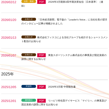
決算・業績
2026/02/12
PDF
2026年3月期第3四半期決算短信〔日本基準〕（連
結）
お知らせ
2026/01/20
「日本経済新聞」電子版の「Leader's Voice」に当社社長の望月
のインタビュー記事が掲載されました
お知らせ
2026/01/13
株式会社フィスコによる当社グループを紹介するショートコメン
ト配信のお知らせ
お知らせ
2026/01/07
PDF
東急スポーツシステム株式会社の事業及び固定資産の
譲受に関するお知らせ
2025年
IR資料
2025/12/05
PDF
2026年3月期 中間報告書
適時開示
2025/12/01
PDF
リハビリ特化型デイサービス「マイリハ」の事業及び
固定資産の譲受に関するお知らせ