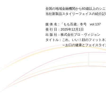
全国の地域金融機関から60歳以上のシ
当社新製品スタイリーフェイスの紹介記
媒 体 名 : 「もも百歳」冬号 vol.137
発 行 日：2025年12月1日
出 版 社：株式会社プロ・ヴィジョン
タイトル：これ、いい！顔のフィットネ
～お口の健康とフェイスライン