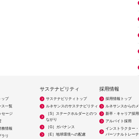
サステナビリティ
採用情報
トップ
サステナビリティトップ
採用情報トップ
ース一覧
ルネサンスのサステナビリティ
ルネサンスからのメ
ッセージ
［S］ステークホルダーとのつ
新卒・キャリア採用
ながり
営
アルバイト採用
［G］ガバナンス
財務情報
インストラクター・
［E］地球環境への配慮
パーソナルトレーナ
ブラリ