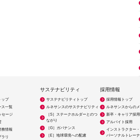
サステナビリティ
採用情報
トップ
サステナビリティトップ
採用情報トップ
ース一覧
ルネサンスのサステナビリティ
ルネサンスからのメ
ッセージ
［S］ステークホルダーとのつ
新卒・キャリア採用
ながり
営
アルバイト採用
［G］ガバナンス
財務情報
インストラクター・
［E］地球環境への配慮
パーソナルトレーナ
ブラリ