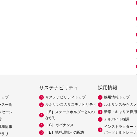
サステナビリティ
採用情報
トップ
サステナビリティトップ
採用情報トップ
ース一覧
ルネサンスのサステナビリティ
ルネサンスからのメ
ッセージ
［S］ステークホルダーとのつ
新卒・キャリア採用
ながり
営
アルバイト採用
［G］ガバナンス
財務情報
インストラクター・
［E］地球環境への配慮
パーソナルトレーナ
ブラリ