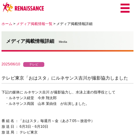
ホーム
>
メディア掲載情報一覧
>
メディア掲載情報詳細
メディア掲載情報詳細
Media
2025/06/10
テレビ
テレビ東京「おはスタ」にルネサンス吉川が撮影協力しました
下記の媒体に ルネサンス吉川 が撮影協力し、水泳上達の指導役として
・ルネサンス経堂 今井 翔太郎
・ルネサンス両国 山本 茉由佳 が出演しました。
番 組 名 ：「おはスタ」毎週月～金（あさ7:05～放送中）
放 送 日 ： 6月3日・6月10日
放 送 局 ： テレビ東京