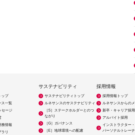
サステナビリティ
採用情報
トップ
サステナビリティトップ
採用情報トップ
ース一覧
ルネサンスのサステナビリティ
ルネサンスからのメ
ッセージ
［S］ステークホルダーとのつ
新卒・キャリア採用
ながり
営
アルバイト採用
［G］ガバナンス
財務情報
インストラクター・
［E］地球環境への配慮
パーソナルトレーナ
ブラリ