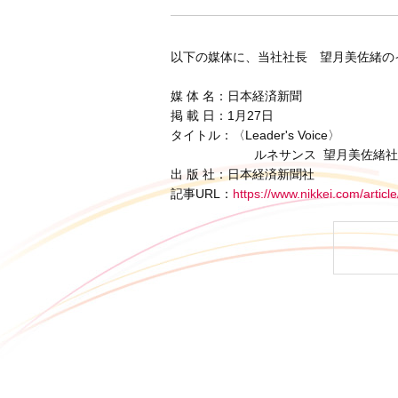
以下の媒体に、当社社長 望月美佐緒の
媒 体 名：日本経済新聞
掲 載 日：1月27日
タイトル：〈Leader's Voice〉
ルネサンス 望月美佐緒社長「介
出 版 社：日本経済新聞社
記事URL：
https://www.nikkei.com/ar