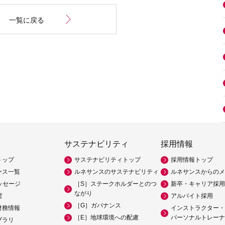
一覧に戻る
サステナビリティ
採用情報
トップ
サステナビリティトップ
採用情報トップ
ース一覧
ルネサンスのサステナビリティ
ルネサンスからのメ
ッセージ
［S］ステークホルダーとのつ
新卒・キャリア採用
ながり
営
アルバイト採用
［G］ガバナンス
財務情報
インストラクター・
［E］地球環境への配慮
パーソナルトレーナ
ブラリ