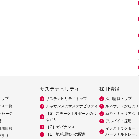
サステナビリティ
採用情報
トップ
サステナビリティトップ
採用情報トップ
ース一覧
ルネサンスのサステナビリティ
ルネサンスからのメ
ッセージ
［S］ステークホルダーとのつ
新卒・キャリア採用
ながり
営
アルバイト採用
［G］ガバナンス
財務情報
インストラクター・
［E］地球環境への配慮
パーソナルトレーナ
ブラリ